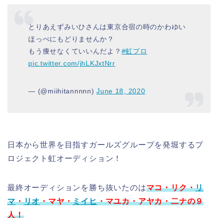
とりあえずみいひさんは東京合宿の時のかわゆい
ほっぺにもどりませんか？
もう痩せなくていいんだよ？
#虹プロ
pic.twitter.com/jhLKJxtNrr
— (@miihitannnnn)
June 18, 2020
日本から世界を目指すガールズグループを発堀するプ
ロジェクト虹オーディション！
最終オーディションを勝ち抜いたのは
マコ・リク・
リ
マ
・
リオ
・マヤ・
ミイヒ
・マユカ・アヤカ・二ナの９
人！