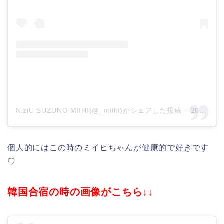
NiziU SUZUNO MIIHI(@_miihi)がシェアした投稿
–
2020年 4月月14日午前1時18分PDT
個人的にはこの時のミイヒちゃんが健康的で好きです
♡
韓国合宿の時の画像がこちら↓↓