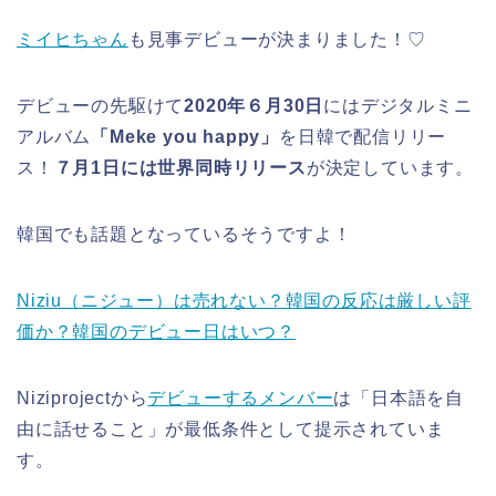
ミイヒちゃん
も見事デビューが決まりました！♡
デビューの先駆けて
2020年６月30日
にはデジタルミニ
アルバム
「Meke you happy」
を日韓で配信リリー
ス！
７月1日には世界同時リリース
が決定しています。
韓国でも話題となっているそうですよ！
Niziu（ニジュー）は売れない？韓国の反応は厳しい評
価か？韓国のデビュー日はいつ？
Niziprojectから
デビューするメンバー
は「日本語を自
由に話せること」が最低条件として提示されていま
す。