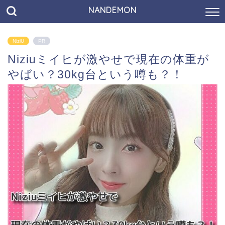
NANDEMON
NiziU
PR
Niziuミイヒが激やせで現在の体重が
やばい？30kg台という噂も？！