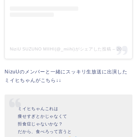
NiziU SUZUNO MIIHI(@_miihi)がシェアした投稿
–
2020年 7月月3日午前3時00分PDT
NizuUのメンバーと一緒にスッキリ生放送に出演した
ミイヒちゃんがこちら↓↓
ミイヒちゃんこれは
痩せすぎとかじゃなくて
拒食症じゃないかな？
だから、食べろって言うと