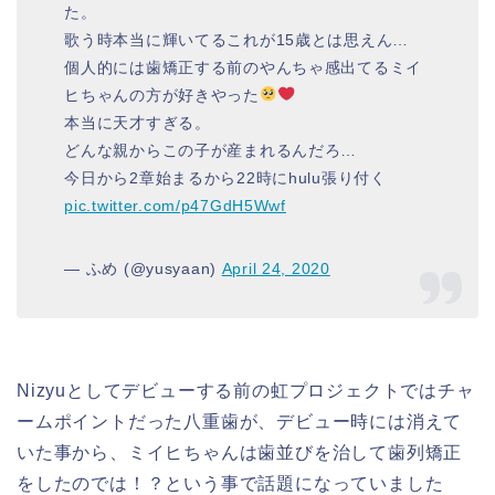
た。
歌う時本当に輝いてるこれが15歳とは思えん…
個人的には歯矯正する前のやんちゃ感出てるミイ
ヒちゃんの方が好きやった
本当に天才すぎる。
どんな親からこの子が産まれるんだろ…
今日から2章始まるから22時にhulu張り付く
pic.twitter.com/p47GdH5Wwf
— ふめ (@yusyaan)
April 24, 2020
Nizyuとしてデビューする前の虹プロジェクトではチャ
ームポイントだった八重歯が、デビュー時には消えて
いた事から、ミイヒちゃんは歯並びを治して歯列矯正
をしたのでは！？という事で話題になっていました