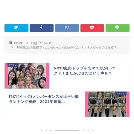
HOME
韓国
NiziU
NiziU紅白の最初でマユカがいない理由がやばい？！８人だったのはなぜ？
NiziU紅白トラブルでマユカが口パ
ク？！またかぶせだという声も？
ITZY(イッジ)メンバーダンスが上手い順
ランキング発表！2021年最新...