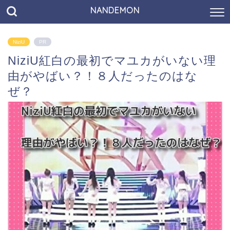
NANDEMON
NiziU
PR
NiziU紅白の最初でマユカがいない理
由がやばい？！８人だったのはな
ぜ？