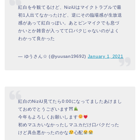
紅白を今観てるけど、NiziUはマイクトラブルで最
初1人出てなかったけど、逆にその臨場感が生放送
感があって紅白っぽい。あとピンマイクでも息づ
かいとか雑音が入ってて口パクじゃないのがよく
わかって良かった
— ゆうさん☆ (@yuusan19692)
January 1, 2021
紅白のNiziU見てたら0:00になってましたあけまし
ておめでとうございます⛩
今年もよろしくお願いします
初めマユカいなかったしマユカだけ口パクだった
けど具合悪かったのかな
心配