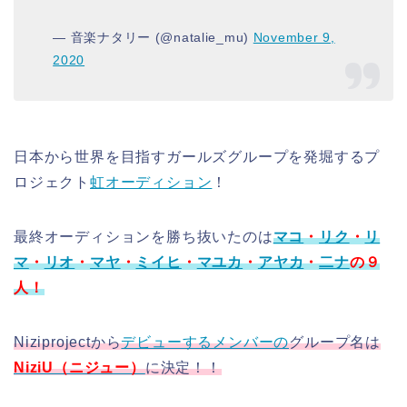
— 音楽ナタリー (@natalie_mu)
November 9,
2020
日本から世界を目指すガールズグループを発堀するプ
ロジェクト
虹オーディション
！
最終オーディションを勝ち抜いたのは
マコ
・
リク
・
リ
マ
・
リオ
・
マヤ
・
ミイヒ
・
マユカ
・
アヤカ
・
二ナ
の９
人！
Niziprojectから
デビューするメンバーの
グループ名は
NiziU（ニジュー）
に決定！！