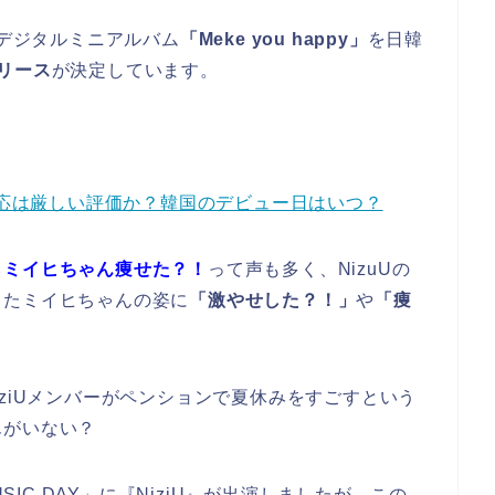
デジタルミニアルバム
「Meke you happy」
を日韓
リース
が決定しています。
反応は厳しい評価か？韓国のデビュー日はいつ？
らミイヒちゃん痩せた？！
って声も多く、NizuUの
したミイヒちゃんの姿に
「激やせした？！」
や
「痩
、NiziUメンバーがペンションで夏休みをすごすという
んがいない？
SIC DAY」に『NiziU』が出演しましたが、この