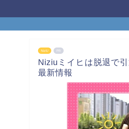
NiziU
PR
Niziuミイヒは脱退
最新情報