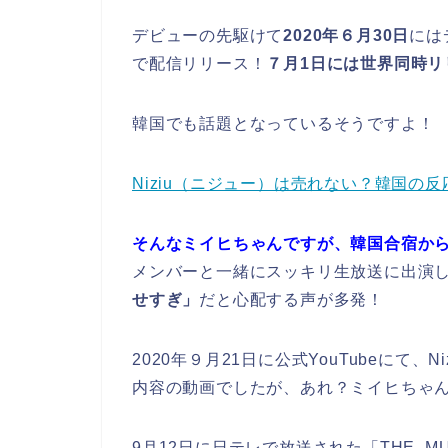
デビューの先駆けて
2020年６月30日
には
で配信リリース！
７月1日には世界同時リ
韓国でも話題となっているそうですよ！
Niziu（ニジュー）は売れない？韓国の
そんなミイヒちゃんですが、韓国合宿か
メンバーと一緒にスッキリ生放送に出演
せすぎ」
だと心配する声が多発！
2020年９月21日に公式YouTubeにて
内容の動画でしたが、あれ？ミイヒちゃ
9月12日に日テレで放送された「THE MU