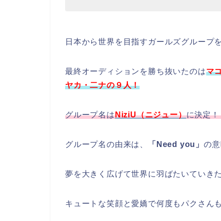
日本から世界を目指すガールズグループ
最終オーディションを勝ち抜いたのは
マ
ヤカ・二ナの９人！
グループ名は
NiziU（ニジュー）
に決定！
グループ名の由来は、
「Need you」
の意
夢を大きく広げて世界に羽ばたいていき
キュートな笑顔と愛嬌で何度もパクさん