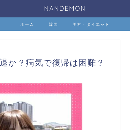
NANDEMON
ホーム
韓国
美容・ダイエット
で引退か？病気で復帰は困難？