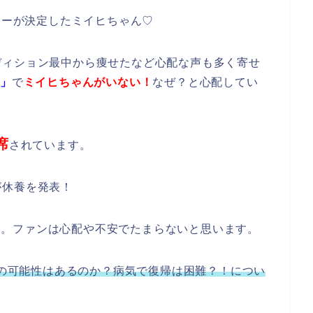
ューが決定したミイヒちゃん♡
ディション最中から痩せたなど心配な声も多く寄せ
g」
で
ミイヒちゃんがいない！
なぜ？と心配してい
席
されています。
が休養を発表！
ziU。ファンは心配や不安でたまらないと思います。
引退の可能性はあるのか？病気で復帰は困難？！につい