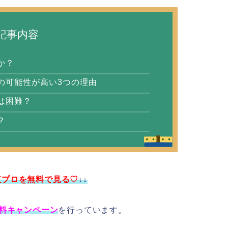
記事内容
か？
退の可能性が高い3つの理由
帰は困難？
？
で虹プロを無料で見る♡
↓↓
料キャンペーン
を行っています。