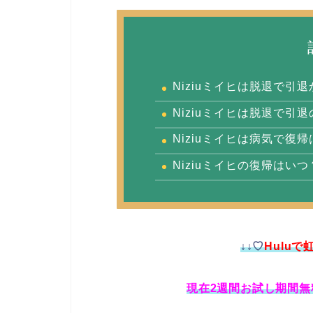
Niziuミイヒは脱退で引退
Niziuミイヒは脱退で引
Niziuミイヒは病気で復
Niziuミイヒの復帰はいつ
↓↓♡
Hulu
現在2週間お試し期間無