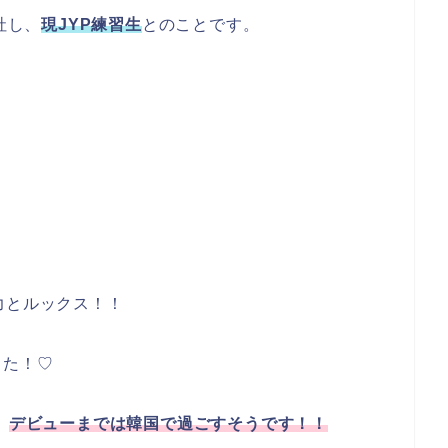
社し、
現JYP練習生
とのことです。
力とルックス！！
した！♡
、
デビューまでは韓国で過ごすそうです！！